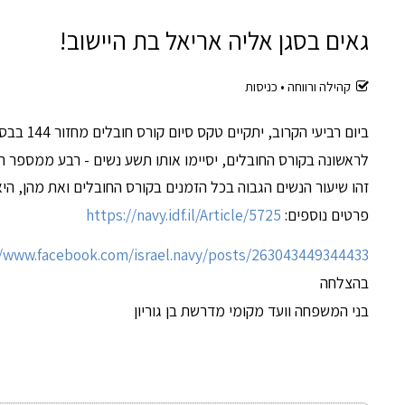
גאים בסגן אליה אריאל בת היישוב!
קהילה ורווחה •
כניסות
ביום רביעי הקרוב, יתקיים טקס סיום קורס חובלים מחזור 144 בבסיס זרוע הים בחיפה.
לראשונה בקורס החובלים, יסיימו אותו תשע נשים - רבע ממספר ה
זהו שיעור הנשים הגבוה בכל הזמנים בקורס החובלים ואת מהן, הי
פרטים נוספים:
https://navy.idf.il/Article/5725
//www.facebook.com/israel.navy/posts/263043449344433
בהצלחה
בני המשפחה וועד מקומי מדרשת בן גוריון