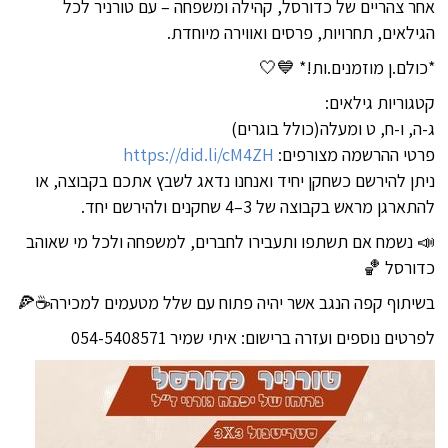
אחר צהריים של כדורסל, קהילה ומשפחה – עם טורניר לכל
הגילאים, תחרויות, פרסים ואווירה מיוחדת.
*כולם.ן מוזמנים.ות!* 💙🤍
קטגוריות גילאים:
ג-ה, ו-ח, ט ומעלה(כולל בוגרים)
פרטי ההרשמה מצורפים:
https://did.li/cM4ZH
ניתן להירשם כשחקן יחיד ואנחנו נדאג לשבץ אתכם בקבוצה, או
להתארגן מראש בקבוצה של 3–4 שחקנים ולהירשם יחד.
📣 נשמח אם תשתפו ותעבירו לחברים, למשפחה ולכל מי שאוהב
כדורסל 🏀
בשיתוף קפה הנגב אשר יהיה פתוח עם שלל מטעמים למכירה☕🍕
לפרטים נוספים ועזרה ברישום: איתי שמיר 054-5408571