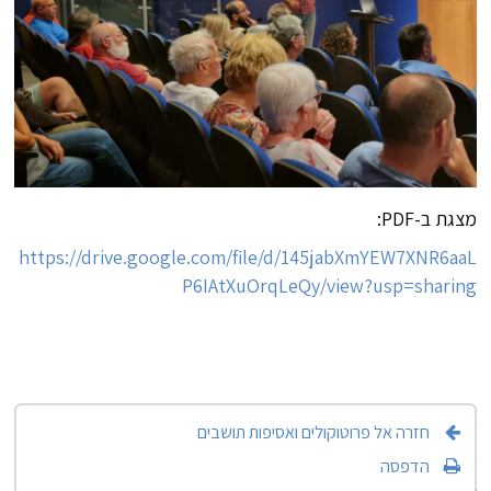
מצגת ב-PDF:
https://drive.google.com/file/d/145jabXmYEW7XNR6aaL
P6IAtXuOrqLeQy/view?usp=sharing
חזרה אל פרוטוקולים ואסיפות תושבים
הדפסה